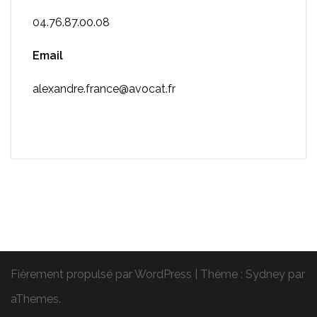
04.76.87.00.08
Email
alexandre.france@avocat.fr
Fièrement propulsé par WordPress
|
Thème :
Sydney
par
aThemes.